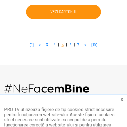
VEZI CARTONUL
[1]
«
3
|
4
|
5
|
6
|
7
»
[10]
x
România are cu cine
PRO TV utilizează fişiere de tip cookies strict necesare
pentru funcționarea website-ului. Aceste fişiere cookies
strict necesare sunt utilizate cu scopul de a permite
Chiar dacă nu ne vedem, e important să știm că suntem împreună.
funcționarea corectă a website-ului şi pentru utilizarea