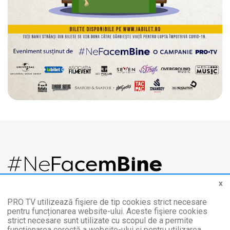
x
Un eveniment LIVE susținut de PRO TV și SolidarLocal.ro
PRO TV utilizează fişiere de tip cookies strict necesare
pentru funcționarea website-ului. Aceste fişiere cookies
strict necesare sunt utilizate cu scopul de a permite
Chiar dacă nu ne vedem, e important să știm că suntem împreună.
funcționarea corectă a website-ului şi pentru utilizarea