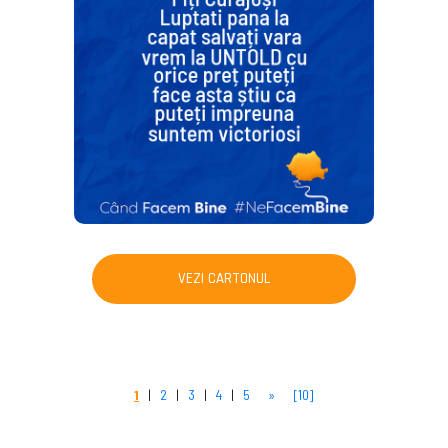
VEZI CARTONUL
1
|
2
|
3
|
4
|
5
»
[10]